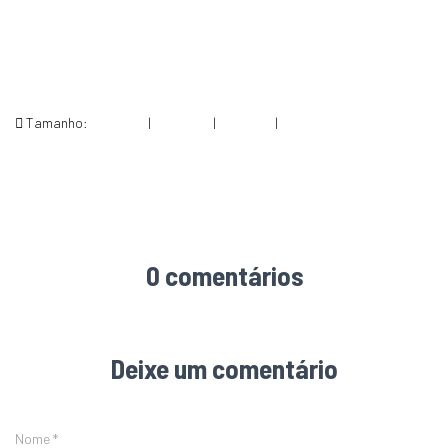
Tamanho:
150 × 150
|
300 × 108
|
360 × 151
|
420 × 151
0 comentários
Deixe um comentário
Nome
*