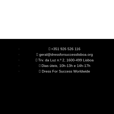
+351 926 526 116
geral@dressforsuccesslisboa.org
Trv. da Luz n.º 2, 1600-499 Lisboa
Dias úteis, 10h-13h e 14h-17h
Dress For Success Worldwide
SOBRE NÓS
A Nossa Missão
Equipa
Órgãos Sociais
Rede Global