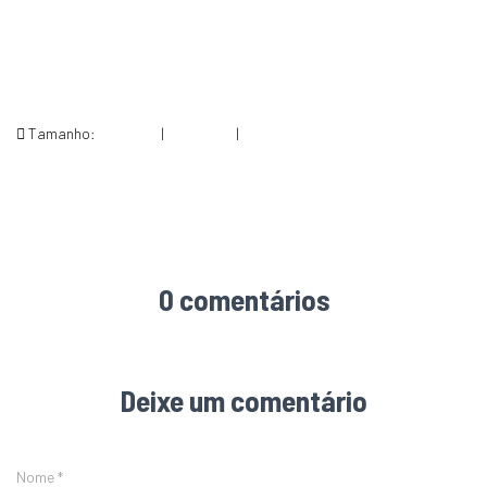
Tamanho:
150 × 150
|
256 × 240
|
256 × 256
0 comentários
Deixe um comentário
Nome
*