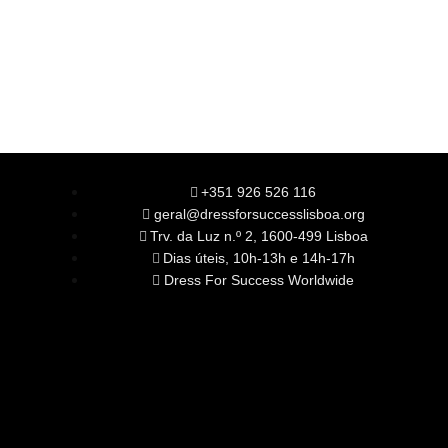
+351 926 526 116
geral@dressforsuccesslisboa.org
Trv. da Luz n.º 2, 1600-499 Lisboa
Dias úteis, 10h-13h e 14h-17h
Dress For Success Worldwide
SOBRE NÓS
A Nossa Missão
Equipa
Órgãos Sociais
Rede Global