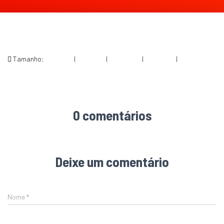
Tamanho:
150 × 150
|
139 × 300
|
473 × 1024
|
360 × 240
|
602 × 1303
0 comentários
Deixe um comentário
Nome
*