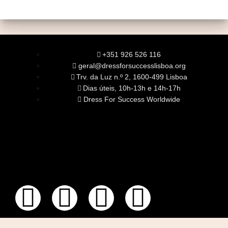
+351 926 526 116
geral@dressforsuccesslisboa.org
Trv. da Luz n.º 2, 1600-499 Lisboa
Dias úteis, 10h-13h e 14h-17h
Dress For Success Worldwide
SOBRE NÓS
A Nossa Missão
Equipa
Órgãos Sociais
Rede Global