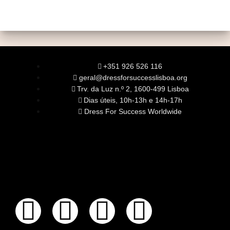
+351 926 526 116
geral@dressforsuccesslisboa.org
Trv. da Luz n.º 2, 1600-499 Lisboa
Dias úteis, 10h-13h e 14h-17h
Dress For Success Worldwide
SOBRE NÓS
A Nossa Missão
Equipa
Órgãos Sociais
Rede Global