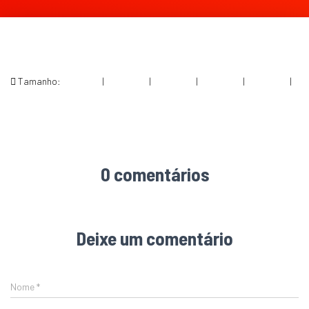
Tamanho:
150 × 150
|
300 × 200
|
750 × 500
|
750 × 500
|
360 × 240
|
1400 × 933
0 comentários
Deixe um comentário
Nome
*