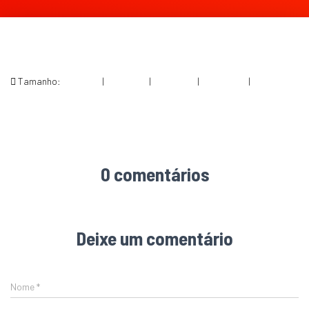
Tamanho:
150 × 150
|
200 × 300
|
750 × 1124
|
684 × 1024
|
1068 ×
1600
0 comentários
Deixe um comentário
Nome
*