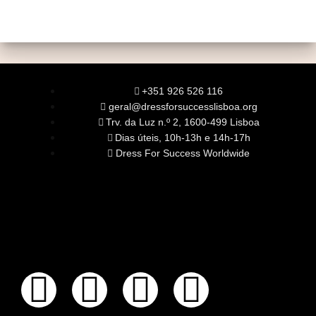
+351 926 526 116
geral@dressforsuccesslisboa.org
Trv. da Luz n.º 2, 1600-499 Lisboa
Dias úteis, 10h-13h e 14h-17h
Dress For Success Worldwide
SOBRE NÓS
A Nossa Missão
Equipa
Órgãos Sociais
Rede Global