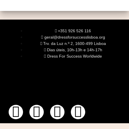
+351 926 526 116
geral@dressforsuccesslisboa.org
Trv. da Luz n.º 2, 1600-499 Lisboa
Dias úteis, 10h-13h e 14h-17h
Dress For Success Worldwide
SOBRE NÓS
A Nossa Missão
Equipa
Órgãos Sociais
Rede Global