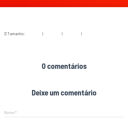
Tamanho:
150 × 150
|
255 × 300
|
360 × 240
|
400 × 470
0 comentários
Deixe um comentário
Nome
*