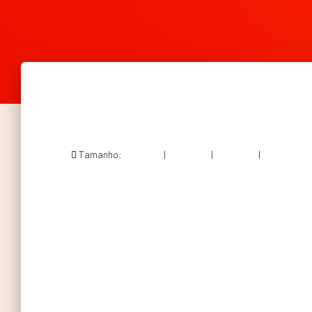
Tamanho:
150 × 150
|
282 × 300
|
360 × 240
|
570 × 606