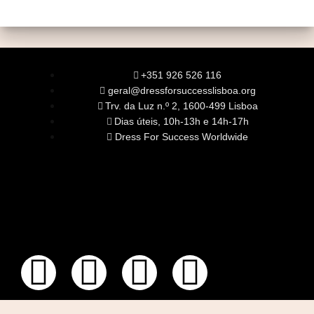
+351 926 526 116
geral@dressforsuccesslisboa.org
Trv. da Luz n.º 2, 1600-499 Lisboa
Dias úteis, 10h-13h e 14h-17h
Dress For Success Worldwide
SOBRE NÓS
A Nossa Missão
Equipa
Órgãos Sociais
Rede Global