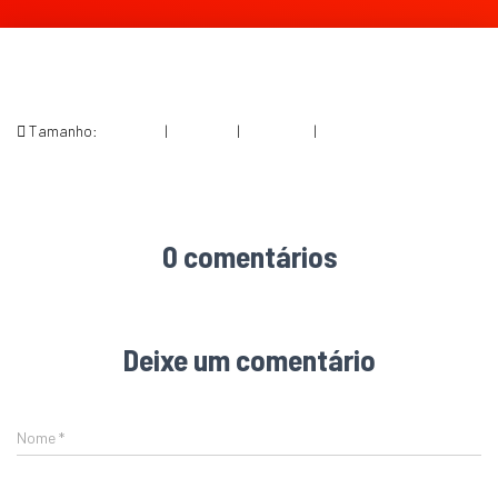
Tamanho:
150 × 150
|
165 × 300
|
220 × 240
|
220 × 399
0 comentários
Deixe um comentário
Nome
*