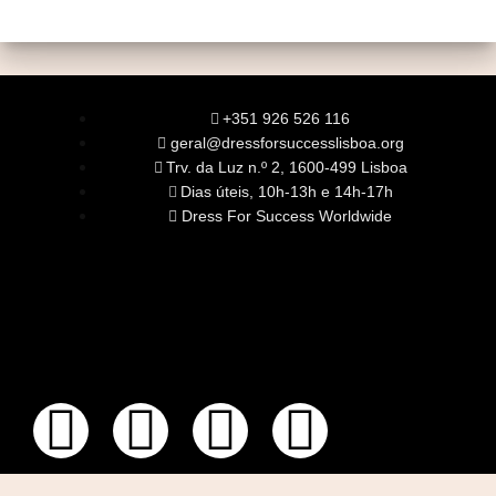
+351 926 526 116
geral@dressforsuccesslisboa.org
Trv. da Luz n.º 2, 1600-499 Lisboa
Dias úteis, 10h-13h e 14h-17h
Dress For Success Worldwide
SOBRE NÓS
A Nossa Missão
Equipa
Órgãos Sociais
Rede Global