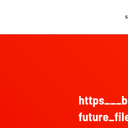
https___b
future_fi