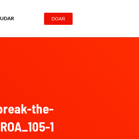
DOAR
JUDAR
break-the-
_ROA_105-1