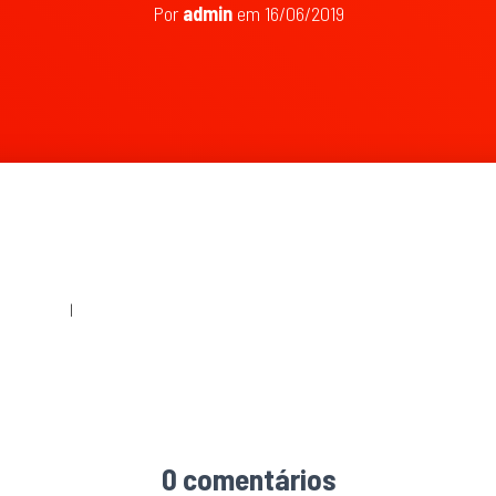
Por
admin
em
16/06/2019
360 × 240
|
96 × 138
0 comentários