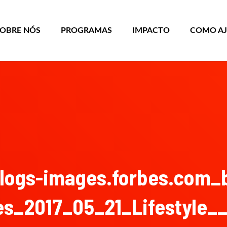
SOBRE NÓS
PROGRAMAS
IMPACTO
COMO A
logs-images.forbes.com_
les_2017_05_21_Lifestyle_