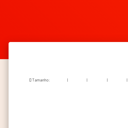
Tamanho:
150 × 150
|
209 × 300
|
750 × 1077
|
713 × 1024
|