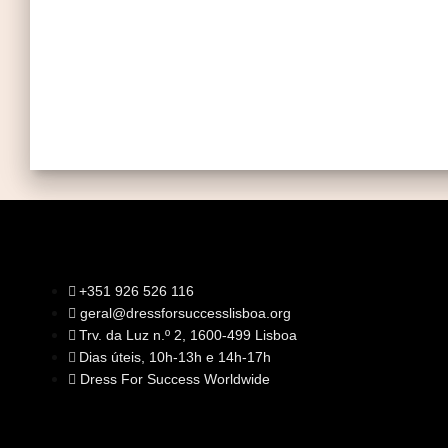
+351 926 526 116
geral@dressforsuccesslisboa.org
SOBRE NÓS
Trv. da Luz n.º 2, 1600-499 Lisboa
A Nossa Missão
Equipa
Dias úteis, 10h-13h e 14h-17h
Órgãos Sociais
Rede Global
Dress For Success Worldwide