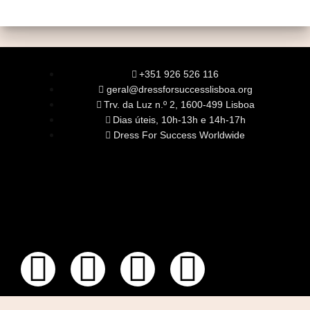
+351 926 526 116
geral@dressforsuccesslisboa.org
Trv. da Luz n.º 2, 1600-499 Lisboa
Dias úteis, 10h-13h e 14h-17h
Dress For Success Worldwide
SOBRE NÓS
A Nossa Missão
Equipa
Órgãos Sociais
Rede Global