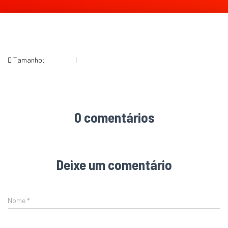
Tamanho:
150 × 150
|
235 × 269
0 comentários
Deixe um comentário
Nome
*