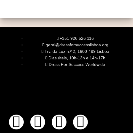
+351 926 526 116
geral@dressforsuccesslisboa.org
Trv. da Luz n.º 2, 1600-499 Lisboa
Dias úteis, 10h-13h e 14h-17h
Dress For Success Worldwide
SOBRE NÓS
A Nossa Missão
Equipa
Órgãos Sociais
Rede Global