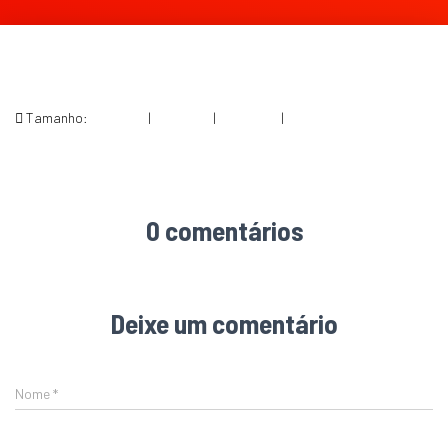
Tamanho:
150 × 150
|
196 × 300
|
360 × 240
|
398 × 609
0 comentários
Deixe um comentário
Nome
*