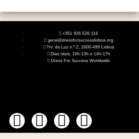
+351 926 526 116
geral@dressforsuccesslisboa.org
Trv. da Luz n.º 2, 1600-499 Lisboa
Dias úteis, 10h-13h e 14h-17h
Dress For Success Worldwide
SOBRE NÓS
A Nossa Missão
Equipa
Órgãos Sociais
Rede Global