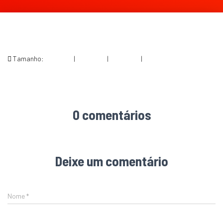
Tamanho:
150 × 150
|
300 × 243
|
360 × 240
|
643 × 520
0 comentários
Deixe um comentário
Nome
*