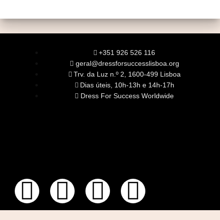
+351 926 526 116
geral@dressforsuccesslisboa.org
Trv. da Luz n.º 2, 1600-499 Lisboa
Dias úteis, 10h-13h e 14h-17h
Dress For Success Worldwide
SOBRE NÓS
A Nossa Missão
Equipa
Órgãos Sociais
Rede Global