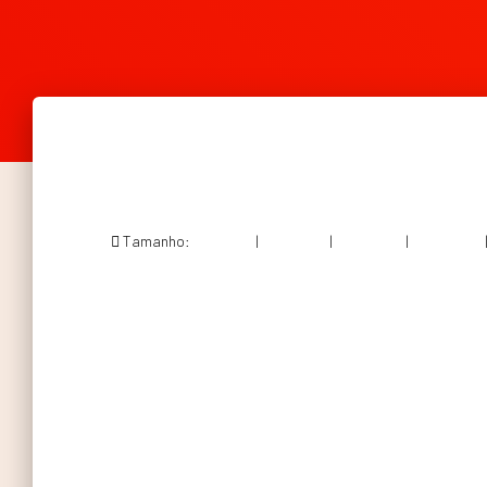
Tamanho:
150 × 150
|
200 × 300
|
750 × 1125
|
683 × 1024