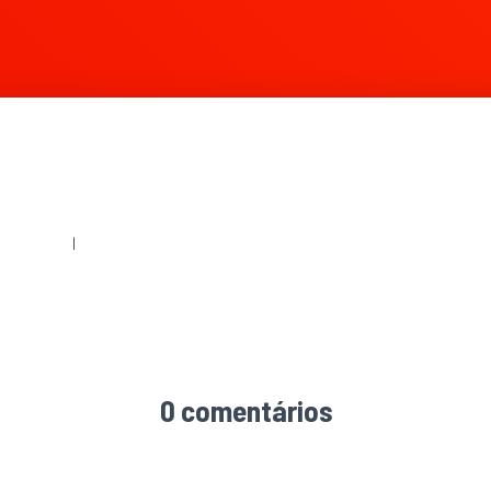
|
360 × 240
|
2000 × 3000
0 comentários