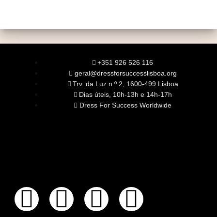
+351 926 526 116
geral@dressforsuccesslisboa.org
Trv. da Luz n.º 2, 1600-499 Lisboa
Dias úteis, 10h-13h e 14h-17h
Dress For Success Worldwide
SOBRE NÓS
A Nossa Missão
Equipa
Órgãos Sociais
Rede Global