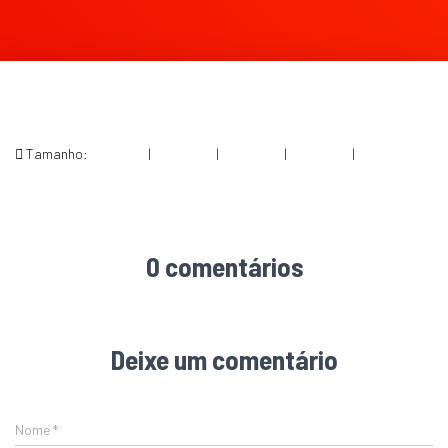
Tamanho:
150 × 150
|
300 × 200
|
750 × 499
|
360 × 240
|
810 × 539
0 comentários
Deixe um comentário
Nome
*