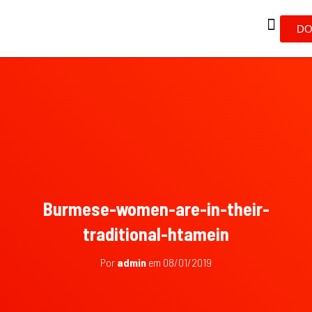
DO
Burmese-women-are-in-their-
traditional-htamein
Por
admin
em
08/01/2019