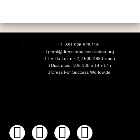
+351 926 526 116
geral@dressforsuccesslisboa.org
Trv. da Luz n.º 2, 1600-499 Lisboa
Dias úteis, 10h-13h e 14h-17h
Dress For Success Worldwide
SOBRE NÓS
A Nossa Missão
Equipa
Órgãos Sociais
Rede Global