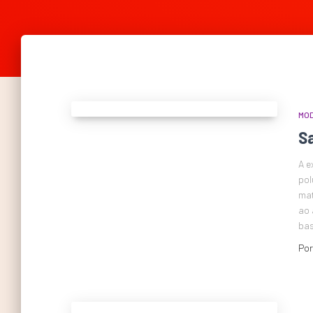
MO
Sa
A e
pol
mat
ao 
bas
Po