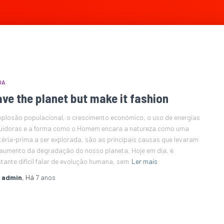
DA
ve the planet but make it fashion
xplosão populacional, o crescimento económico, o uso de energias
uidoras e a forma como o Homem encara a natureza como uma
éria-prima a ser explorada, são as principais causas que levaram
aumento da degradação do nosso planeta. Hoje em dia, é
tante difícil falar de evolução humana, sem
Ler mais
r
admin
, Há
7 anos