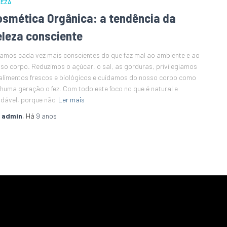
LEZA
osmética Orgânica: a tendência da
eleza consciente
amos cada vez mais conscientes do que faz mal ao ambiente e ao
so corpo. Reduzimos o açúcar, o sal, as gorduras, privilegiamos
alimentos frescos e biológicos e cuidamos do nosso corpo como
huma geração o fez. Com todo este foco no que é natural e
dável, porque não
Ler mais
r
admin
, Há
9 anos