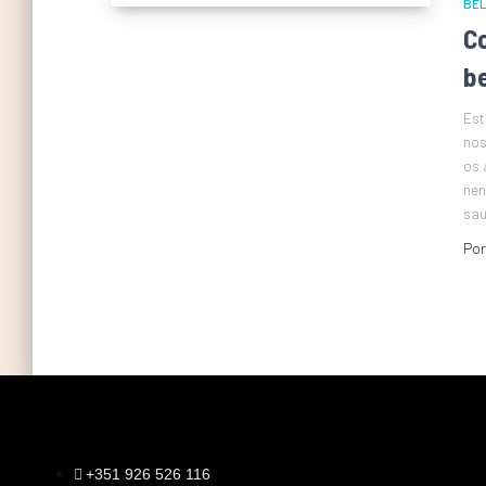
BE
C
b
Est
nos
os 
nen
sau
Po
+351 926 526 116