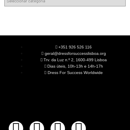
+351 926 526 116
geral@dressforsuccesslisboa.org
Trv. da Luz n.º 2, 1600-499 Lisboa
Dias úteis, 10h-13h e 14h-17h
Dress For Success Worldwide
SOBRE NÓS
A Nossa Missão
Equipa
Órgãos Sociais
Rede Global