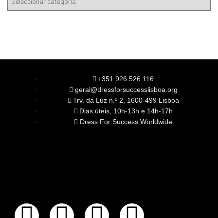
+351 926 526 116
geral@dressforsuccesslisboa.org
Trv. da Luz n.º 2, 1600-499 Lisboa
Dias úteis, 10h-13h e 14h-17h
Dress For Success Worldwide
SOBRE NÓS
A Nossa Missão
Equipa
Órgãos Sociais
Rede Global