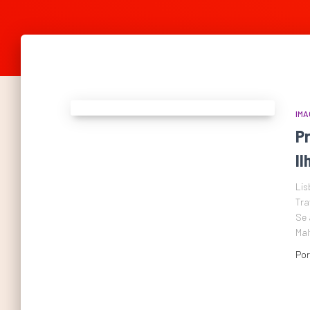
IMA
Pr
Il
Lis
Tra
Se 
Mal
Po