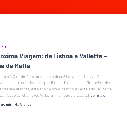
GEM
óxima Viagem: de Lisboa a Valletta –
ha de Malta
boa é A Cidade. Não fui eu que o disse! Foi a Time Out, a CN
veller e outras entidades que dão crédito à minha afirmação. Mas…
andaram atentas, este ano há novo destino a ser falado: a ilha de
ta. A capital chama-se Valletta – nomeada a Capital
Ler mais
r
admin
, Há
8 anos