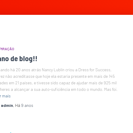
PIRAÇÃO
ano de blog!!
ndo há 20 anos atrás Nancy Lublin criou a Dress for Success,
vez não acreditasse que hoje ela estaria presente em mais de 145
ades em 21 países, e tivesse sido capaz de ajudar mais de 925 mil
heres a alcançar a sua auto-suficiência em todo o mundo. Mas foi.
r mais
r
admin
, Há
9 anos