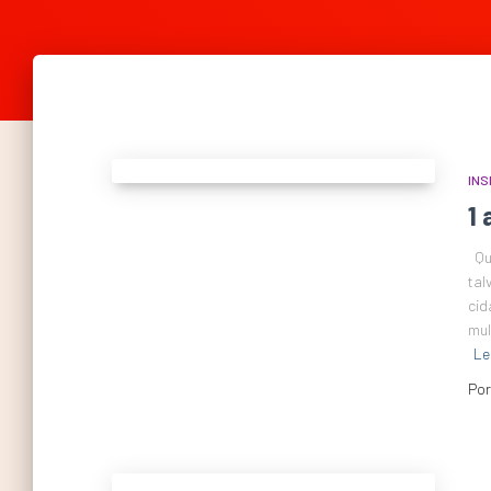
INS
1 
Qua
tal
cid
mul
Le
Po