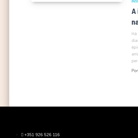
INS
A
na
Há 
dia
épi
ami
per
Po
+351 926 526 116