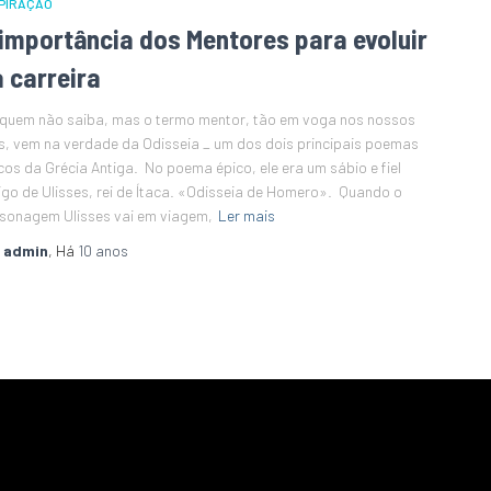
PIRAÇÃO
 importância dos Mentores para evoluir
 carreira
quem não saiba, mas o termo mentor, tão em voga nos nossos
s, vem na verdade da Odisseia _ um dos dois principais poemas
cos da Grécia Antiga. No poema épico, ele era um sábio e fiel
go de Ulisses, rei de Ítaca. «Odisseia de Homero». Quando o
sonagem Ulisses vai em viagem,
Ler mais
r
admin
, Há
10 anos