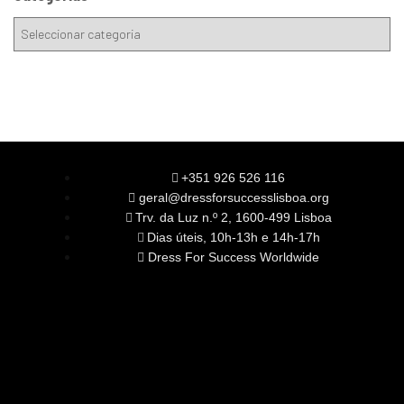
+351 926 526 116
geral@dressforsuccesslisboa.org
Trv. da Luz n.º 2, 1600-499 Lisboa
Dias úteis, 10h-13h e 14h-17h
Dress For Success Worldwide
SOBRE NÓS
A Nossa Missão
Equipa
Órgãos Sociais
Rede Global