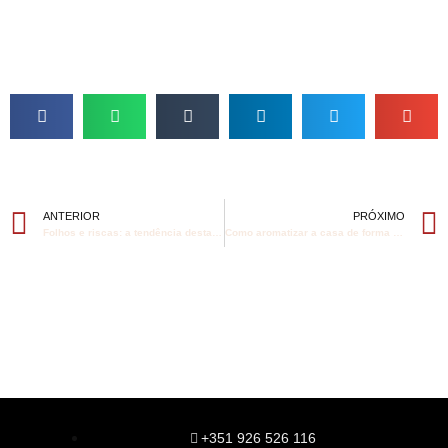
ANTERIOR
PRÓXIMO
Folhos e riscas: a tendência desta Primavera
Como aromatizar a casa de forma low cost
+351 926 526 116