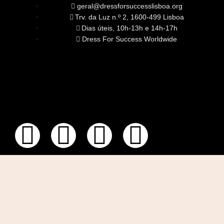
geral@dressforsuccesslisboa.org
Trv. da Luz n.º 2, 1600-499 Lisboa
Dias úteis, 10h-13h e 14h-17h
Dress For Success Worldwide
SOBRE NÓS
A Nossa Missão
Equipa
Órgãos Sociais
Rede Global