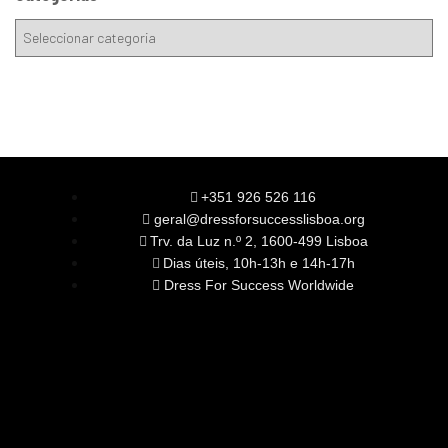
+351 926 526 116
geral@dressforsuccesslisboa.org
Trv. da Luz n.º 2, 1600-499 Lisboa
Dias úteis, 10h-13h e 14h-17h
Dress For Success Worldwide
SOBRE NÓS
A Nossa Missão
Equipa
Órgãos Sociais
Rede Global