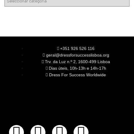
+351 926 526 116
geral@dressforsuccesslisboa.org
Trv. da Luz n.º 2, 1600-499 Lisboa
Dias úteis, 10h-13h e 14h-17h
Dress For Success Worldwide
SOBRE NÓS
A Nossa Missão
Equipa
Órgãos Sociais
Rede Global