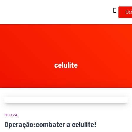
DO
celulite
BELEZA
Operação:combater a celulite!