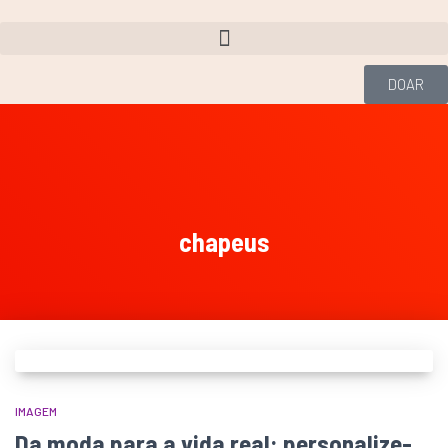
DOAR
chapeus
IMAGEM
Da moda para a vida real: personalize-