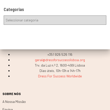
Categorias
+351 926 526 116
geral@dressforsuccesslisboa.org
Trv. da Luz n.º 2, 1600-499 Lisboa
Dias úteis, 10h-13h e 14h-17h
Dress For Success Worldwide
SOBRE NÓS
A Nossa Missão
Equipa