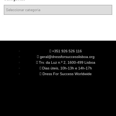
+351 926 526 116
geral@dressforsuccesslisboa.org
Trv. da Luz n.º 2, 1600-499 Lisboa
Dias úteis, 10h-13h e 14h-17h
Dress For Success Worldwide
SOBRE NÓS
A Nossa Missão
Equipa
Órgãos Sociais
Rede Global