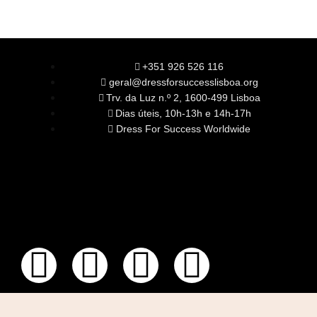
+351 926 526 116
geral@dressforsuccesslisboa.org
Trv. da Luz n.º 2, 1600-499 Lisboa
Dias úteis, 10h-13h e 14h-17h
Dress For Success Worldwide
SOBRE NÓS
A Nossa Missão
Equipa
Órgãos Sociais
Rede Global