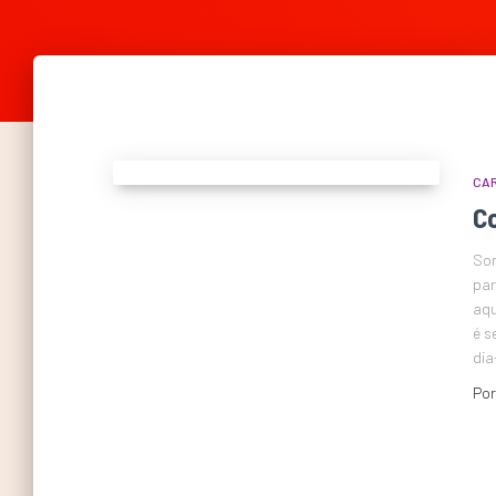
CAR
Co
Som
par
aqu
é s
dia
Po