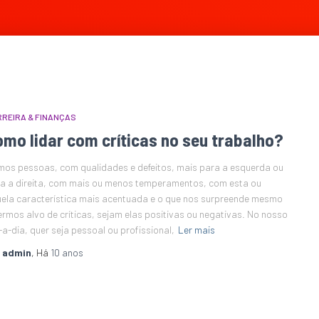
REIRA & FINANÇAS
mo lidar com críticas no seu trabalho?
os pessoas, com qualidades e defeitos, mais para a esquerda ou
a a direita, com mais ou menos temperamentos, com esta ou
ela característica mais acentuada e o que nos surpreende mesmo
ermos alvo de críticas, sejam elas positivas ou negativas. No nosso
-a-dia, quer seja pessoal ou profissional,
Ler mais
r
admin
, Há
10 anos