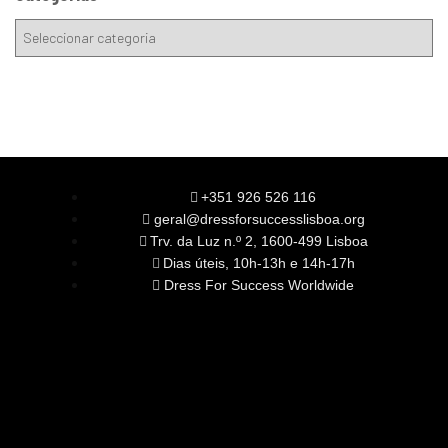
+351 926 526 116
geral@dressforsuccesslisboa.org
Trv. da Luz n.º 2, 1600-499 Lisboa
Dias úteis, 10h-13h e 14h-17h
Dress For Success Worldwide
SOBRE NÓS
A Nossa Missão
Equipa
Órgãos Sociais
Rede Global