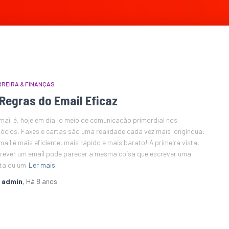
REIRA & FINANÇAS
Regras do Email Eficaz
mail é, hoje em dia, o meio de comunicação primordial nos
ócios. Faxes e cartas são uma realidade cada vez mais longínqua:
mail é mais eficiente, mais rápido e mais barato! À primeira vista,
rever um email pode parecer a mesma coisa que escrever uma
ta ou um
Ler mais
r
admin
, Há
8 anos