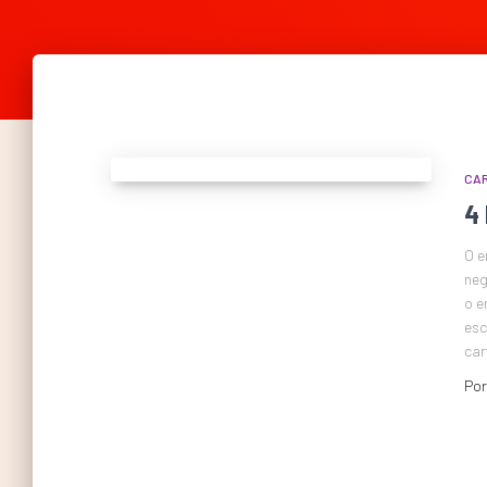
CAR
4 
O e
neg
o e
esc
car
Po