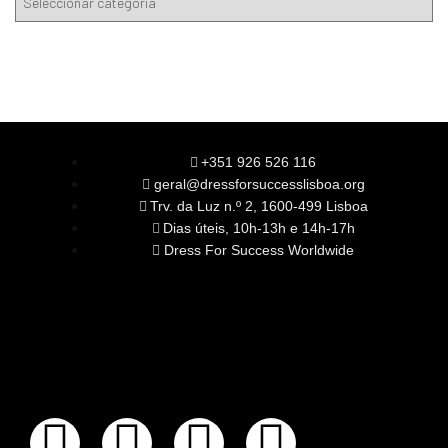
+351 926 526 116
geral@dressforsuccesslisboa.org
Trv. da Luz n.º 2, 1600-499 Lisboa
Dias úteis, 10h-13h e 14h-17h
Dress For Success Worldwide
SOBRE NÓS
A Nossa Missão
Equipa
Órgãos Sociais
Rede Global