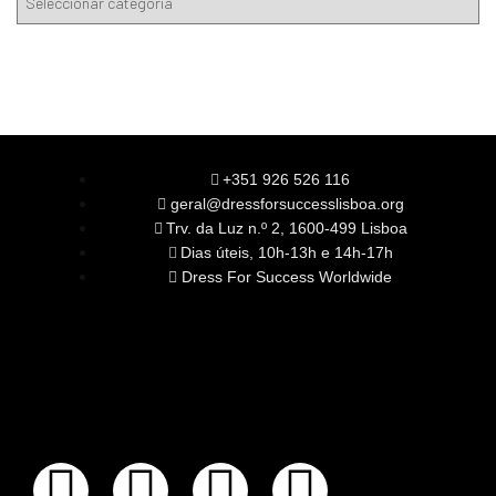
+351 926 526 116
geral@dressforsuccesslisboa.org
Trv. da Luz n.º 2, 1600-499 Lisboa
Dias úteis, 10h-13h e 14h-17h
Dress For Success Worldwide
SOBRE NÓS
A Nossa Missão
Equipa
Órgãos Sociais
Rede Global