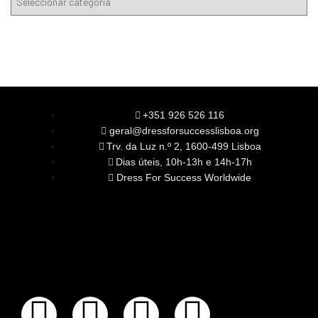
+351 926 526 116
geral@dressforsuccesslisboa.org
Trv. da Luz n.º 2, 1600-499 Lisboa
Dias úteis, 10h-13h e 14h-17h
Dress For Success Worldwide
SOBRE NÓS
A Nossa Missão
Equipa
Órgãos Sociais
Rede Global