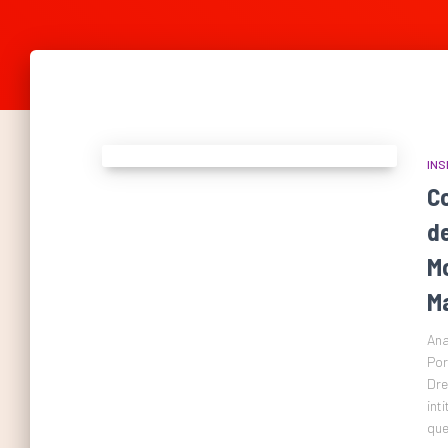
INS
C
d
M
Ma
Ana
Por
Dre
int
que