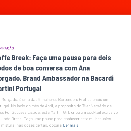
PIRAÇÃO
offe Break: Faça uma pausa para dois
edos de boa conversa com Ana
orgado, Brand Ambassador na Bacardi
rtini Portugal
 Morgado, é uma das 6 mulheres Bartenders Profissionais em
tugal. No incio do mês de Abril, a propósito do 7º aniversário da
ss For Success Lisboa, esta Martini Girl, criou um cocktail exclusivo
itulado Dress. Faça uma pausa para conhecer esta mulher única
 mistura, nas doses certas, doçura
Ler mais