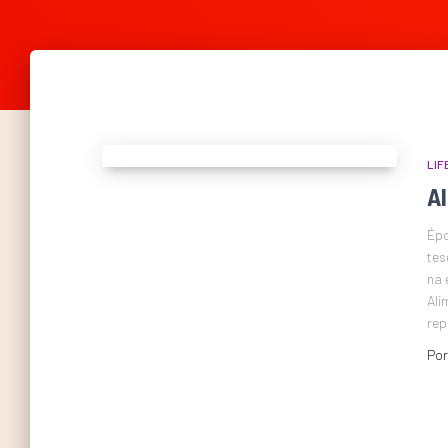
LIF
A
Épo
tes
na 
Ali
rep
Po