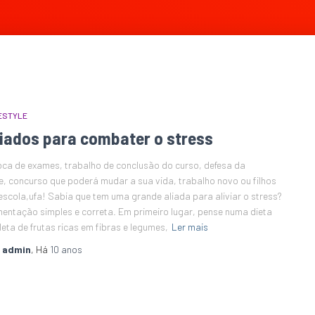
ESTYLE
liados para combater o stress
ca de exames, trabalho de conclusão do curso, defesa da
e, concurso que poderá mudar a sua vida, trabalho novo ou filhos
escola,ufa! Sabia que tem uma grande aliada para aliviar o stress?
mentação simples e correta. Em primeiro lugar, pense numa dieta
leta de frutas ricas em fibras e legumes,
Ler mais
r
admin
, Há
10 anos