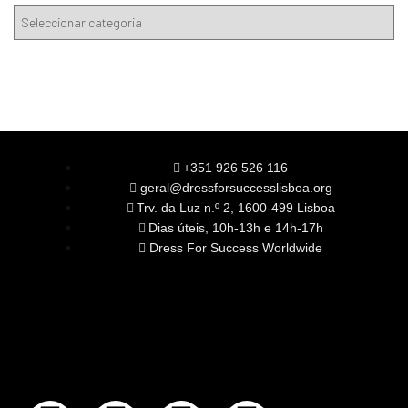
+351 926 526 116
geral@dressforsuccesslisboa.org
Trv. da Luz n.º 2, 1600-499 Lisboa
Dias úteis, 10h-13h e 14h-17h
Dress For Success Worldwide
SOBRE NÓS
A Nossa Missão
Equipa
Órgãos Sociais
Rede Global