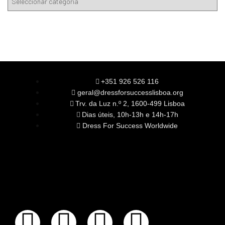
+351 926 526 116
geral@dressforsuccesslisboa.org
Trv. da Luz n.º 2, 1600-499 Lisboa
Dias úteis, 10h-13h e 14h-17h
Dress For Success Worldwide
SOBRE NÓS
A Nossa Missão
Equipa
Órgãos Sociais
Rede Global