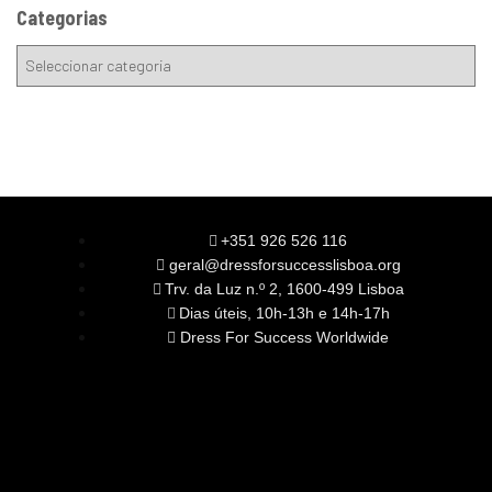
Categorias
+351 926 526 116
geral@dressforsuccesslisboa.org
Trv. da Luz n.º 2, 1600-499 Lisboa
Dias úteis, 10h-13h e 14h-17h
Dress For Success Worldwide
SOBRE NÓS
A Nossa Missão
Equipa
Órgãos Sociais
Rede Global