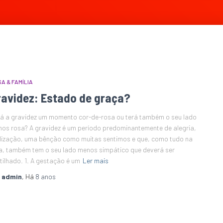
A & FAMÍLIA
ravidez: Estado de graça?
á a gravidez um momento cor-de-rosa ou terá também o seu lado
os rosa? A gravidez é um período predominantemente de alegria,
lização, uma bênção como muitas sentimos e que, como tudo na
a, também tem o seu lado menos simpático que deverá ser
tilhado. 1. A gestação é um
Ler mais
r
admin
, Há
8 anos