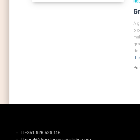
MO
G
A g
o c
mul
gra
dos
Le
Po
+351 926 526 116
geral@dressforsuccesslisboa.org