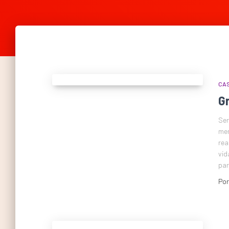
CAS
G
Ser
men
rea
vid
par
Po