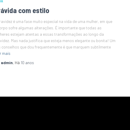
DA
rávida com estilo
ravidez é uma fase muito especial na vida de uma mulher, em que
orpo sofre algumas alterações. É importante que todas as
heres estejam atentas a essas transformações ao longo da
videz. Mas nada justifica que esteja menos elegante ou bonita! Um
 conselhos que dou frequentemente é que marquem subtilmente
r mais
r
admin
, Há
10 anos