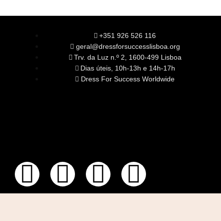
+351 926 526 116
geral@dressforsuccesslisboa.org
Trv. da Luz n.º 2, 1600-499 Lisboa
Dias úteis, 10h-13h e 14h-17h
Dress For Success Worldwide
SOBRE NÓS
A Nossa Missão
Equipa
Órgãos Sociais
Rede Global