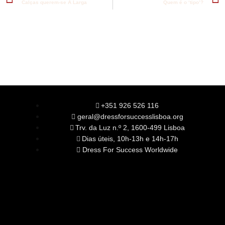
Calças querem-se À Larga
Quem é o ‘tipo’?
+351 926 526 116
geral@dressforsuccesslisboa.org
Trv. da Luz n.º 2, 1600-499 Lisboa
Dias úteis, 10h-13h e 14h-17h
Dress For Success Worldwide
SOBRE NÓS
A Nossa Missão
Equipa
Órgãos Sociais
Rede Global