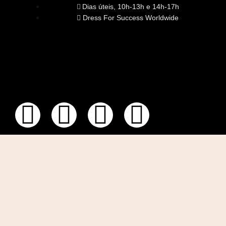
Dias úteis, 10h-13h e 14h-17h
Dress For Success Worldwide
SOBRE NÓS
A Nossa Missão
Equipa
Órgãos Sociais
Rede Global