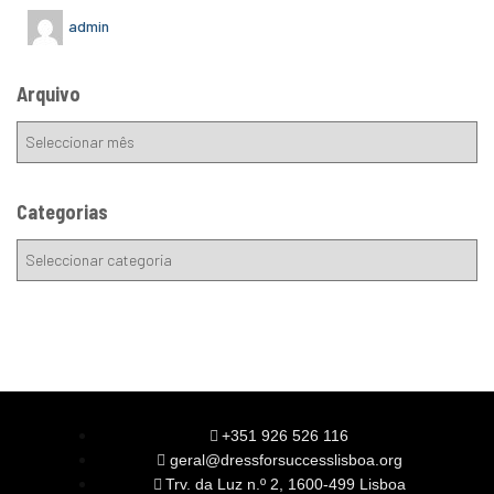
admin
Arquivo
Categorias
+351 926 526 116
geral@dressforsuccesslisboa.org
Trv. da Luz n.º 2, 1600-499 Lisboa