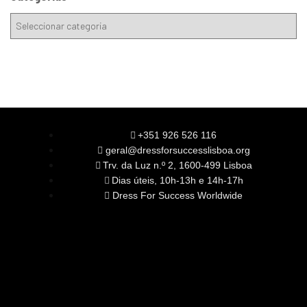
+351 926 526 116
geral@dressforsuccesslisboa.org
Trv. da Luz n.º 2, 1600-499 Lisboa
Dias úteis, 10h-13h e 14h-17h
Dress For Success Worldwide
SOBRE NÓS
A Nossa Missão
Equipa
Órgãos Sociais
Rede Global