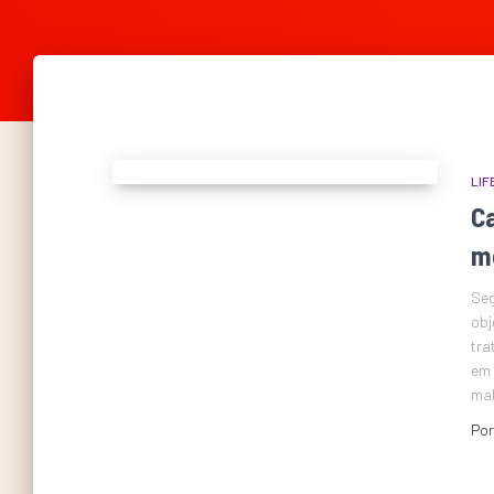
LIF
C
m
Seg
obj
tra
em 
mal
Po