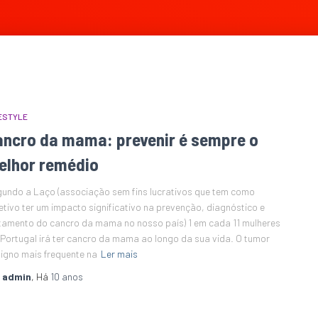
ESTYLE
ancro da mama: prevenir é sempre o
elhor remédio
undo a Laço (associação sem fins lucrativos que tem como
etivo ter um impacto significativo na prevenção, diagnóstico e
tamento do cancro da mama no nosso país) 1 em cada 11 mulheres
Portugal irá ter cancro da mama ao longo da sua vida. O tumor
igno mais frequente na
Ler mais
r
admin
, Há
10 anos