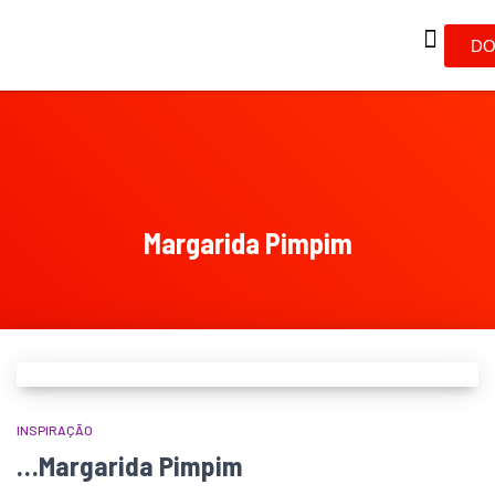
DO
Margarida Pimpim
INSPIRAÇÃO
…Margarida Pimpim