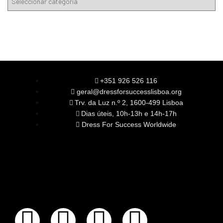
+351 926 526 116
geral@dressforsuccesslisboa.org
Trv. da Luz n.º 2, 1600-499 Lisboa
Dias úteis, 10h-13h e 14h-17h
Dress For Success Worldwide
SOBRE NÓS
A Nossa Missão
Equipa
Órgãos Sociais
Rede Global