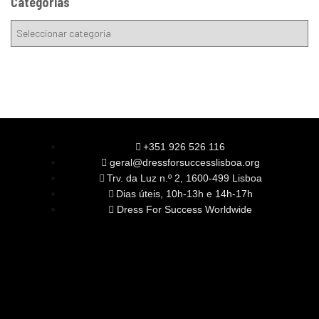
Categorias
+351 926 526 116
geral@dressforsuccesslisboa.org
Trv. da Luz n.º 2, 1600-499 Lisboa
Dias úteis, 10h-13h e 14h-17h
Dress For Success Worldwide
SOBRE NÓS
A Nossa Missão
Equipa
Órgãos Sociais
Rede Global