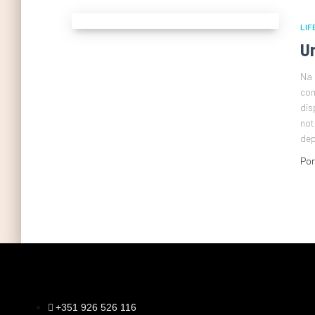
LIF
U
Na 
com
dis
not
dep
Po
+351 926 526 116