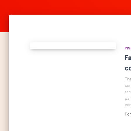
INS
F
c
The
cor
rep
par
con
Po