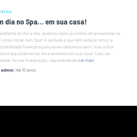
ESTYLE
m dia no Spa… em sua casa!
azáfama do dia-a-dia, quantas vezes já sonhou em presentear-se
 umas horas num Spa? A verdade é que nem sempre temos a
ponibilidade financeira para esses pequenos luxos, mas a boa
ícia é que pode recriar esse ambiente em sua casa! Tudo vai
ender da sua imaginação, capacidade de
Ler mais
r
admin
, Há
10 anos