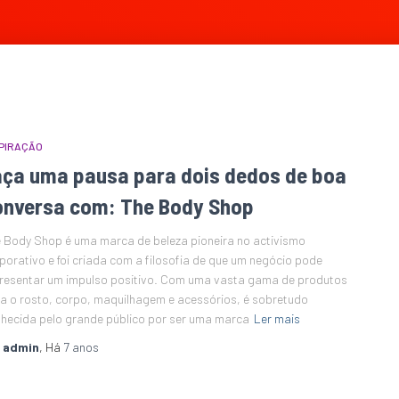
PIRAÇÃO
aça uma pausa para dois dedos de boa
onversa com: The Body Shop
 Body Shop é uma marca de beleza pioneira no activismo
porativo e foi criada com a filosofia de que um negócio pode
resentar um impulso positivo. Com uma vasta gama de produtos
a o rosto, corpo, maquilhagem e acessórios, é sobretudo
hecida pelo grande público por ser uma marca
Ler mais
r
admin
, Há
7 anos