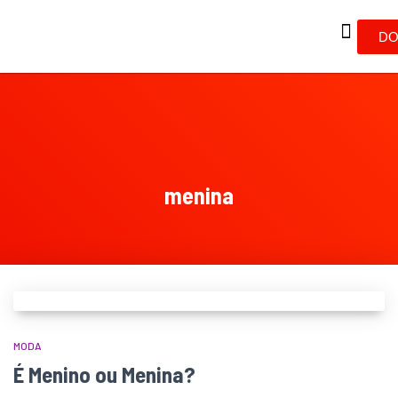
DO
menina
MODA
É Menino ou Menina?