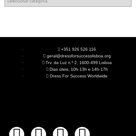
+351 926 526 116
geral@dressforsuccesslisboa.org
Trv. da Luz n.º 2, 1600-499 Lisboa
Dias úteis, 10h-13h e 14h-17h
Dress For Success Worldwide
SOBRE NÓS
A Nossa Missão
Equipa
Órgãos Sociais
Rede Global